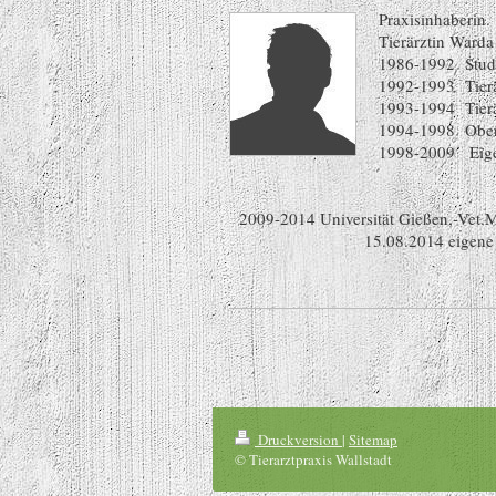
Praxisinhaberin.
Tierärztin Ward
1986-1992 Studi
1992-1993 Tierä
1993-1994 Tierä
1994-1998 Oberä
1998-2009 Eigen
2009-2014 Universität Gießen,-Vet.
15.08.2014 eigene Praxis i
Druckversion
|
Sitemap
© Tierarztpraxis Wallstadt