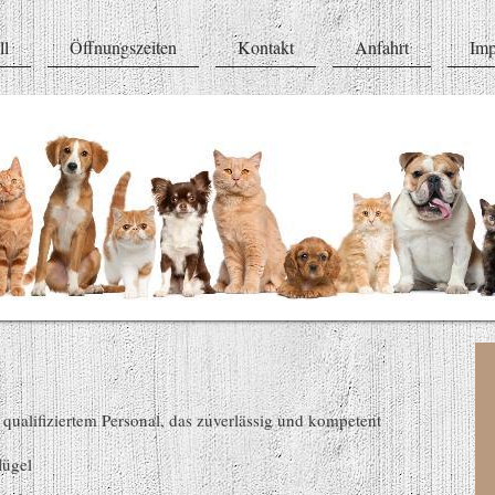
ll
Öffnungszeiten
Kontakt
Anfahrt
Imp
 qualifiziertem Personal, das zuverlässig und kompetent
lügel