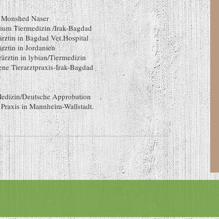
a Monshed Naser
um Tiermedizin /Irak-Bagdad
rztin in Bagdad Vet.Hospital
rztin in Jordanien
rztin in lybian/Tiermedizin
e Tierarztpraxis-Irak-Bagdad
Medizin/Deutsche Approbation
.
n Mannheim-Wallstadt.